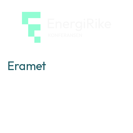
EnergiRi
konfera
Eramet