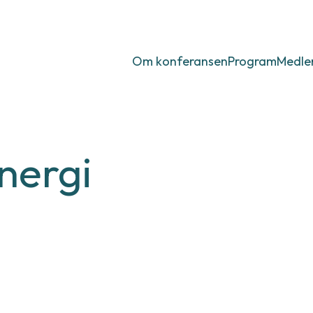
e-
sen
Om konferansen
Program
Medl
energi