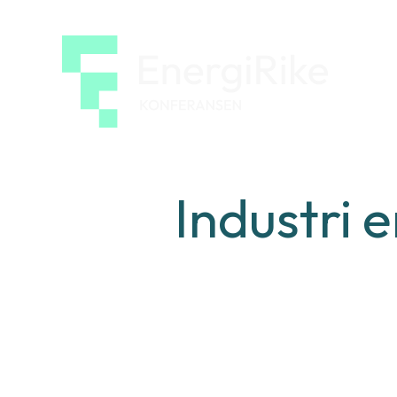
EnergiRik
konferan
Industri 