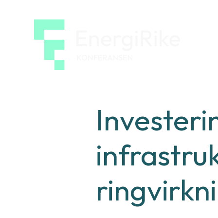
EnergiRik
konferan
Investeri
infrastru
ringvirkn