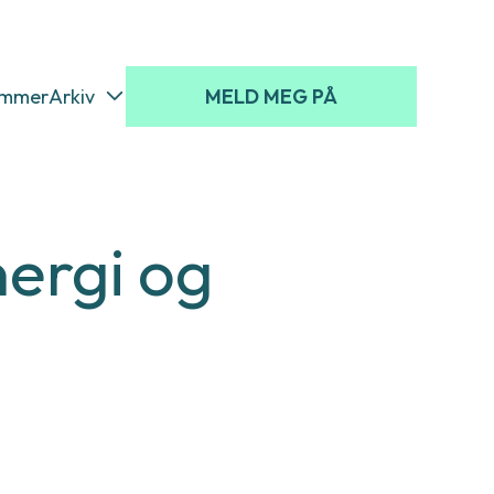
emmer
Arkiv
MELD MEG PÅ
nergi og