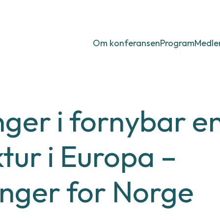
e-
sen
Om konferansen
Program
Medl
nger i fornybar e
ktur i Europa –
inger for Norge