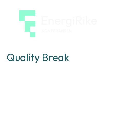
EnergiRi
konfera
Quality Break