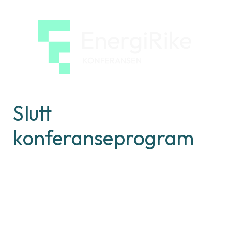
EnergiRi
konfera
Slutt
konferanseprogram