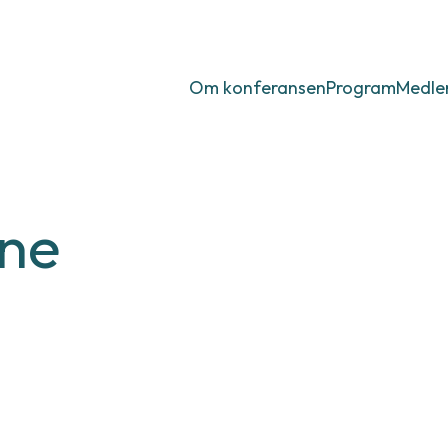
e-
sen
Om konferansen
Program
Medl
nne