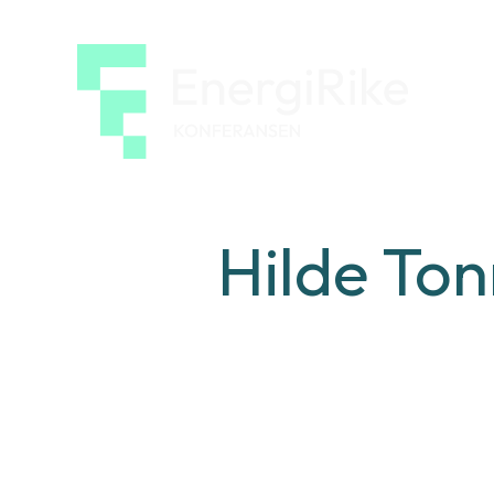
EnergiRik
konferan
Hilde To